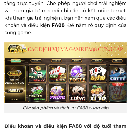
tảng trực tuyến. Cho phép người chơi trải nghiệm
và tham gia từ mọi nơi chỉ cần có kết nối internet.
Khi tham gia trải nghiệm, bạn nên xem qua các điều
khoản và điều kiện
FA88
. Để nắm rõ quy định của
cổng game.
Các sản phẩm và dịch vụ FA88 cung cấp
Điều khoản và điều kiện FA88 với độ tuổi tham