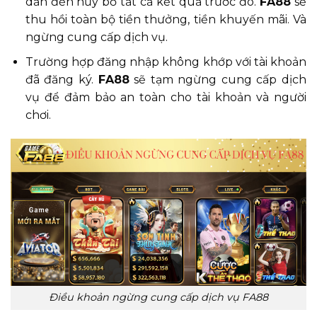
dẫn đến hủy bỏ tất cả kết quả trước đó.
FA88
sẽ
thu hồi toàn bộ tiền thưởng, tiền khuyến mãi. Và
ngừng cung cấp dịch vụ.
Trường hợp đăng nhập không khớp với tài khoản
đã đăng ký.
FA88
sẽ tạm ngừng cung cấp dịch
vụ để đảm bảo an toàn cho tài khoản và người
chơi.
Điều khoản ngừng cung cấp dịch vụ FA88