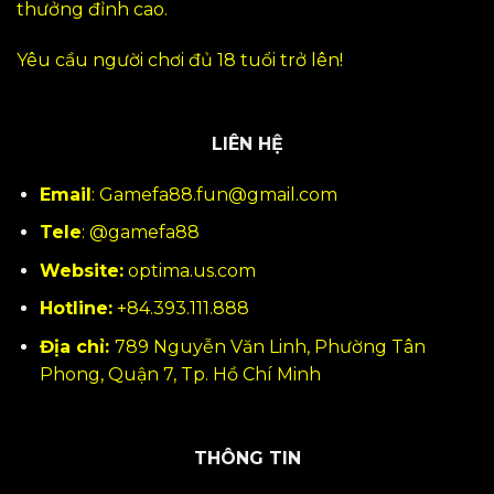
thưởng đỉnh cao.
Yêu cầu người chơi đủ 18 tuổi trở lên!
LIÊN HỆ
Email
:
Gamefa88.fun@gmail.com
Tele
: @gamefa88
Website:
optima.us.com
Hotline:
+84.393.111.888
Địa chỉ:
789 Nguyễn Văn Linh, Phường Tân
Phong, Quận 7, Tp. Hồ Chí Minh
THÔNG TIN