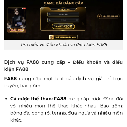
Tìm hiểu về điều khoản và điều kiện FA88
Dịch vụ FA88 cung cấp – Điều khoản và điều
kiện FA88
FA88
cung cấp một loạt các dịch vụ giải trí trực
tuyến, bao gồm:
Cá cược thể thao:
FA88
cung cấp cược động đối
với nhiều môn thể thao khác nhau. Bao gồm:
bóng đá, bóng rổ, tennis, đua ngựa và nhiều môn
khác.